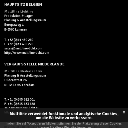
HAUPTSITZ BELGIEN
Multiline Licht nv
Produktion & Lager
Planung & Ausstellungsraum
Europaweg 1
B-3560 Lummen
T. +32 (0)11 450 260
F. +32 (0)11 450 270
sales@multiline-licht.com
http://www.multiline-licht.com
VERKAUFSSTELLE NIEDERLANDE
Multiline Nederland bv
Planung & Ausstellungsraum
Gildenstraat 26
NL-4143 HS Leerdam
T. +31 (0)345 622 001
F. +31 (0)345 633 688
sales@multiline-licht.nl
x
http://www.multiline-licht.nl
Multiline verwendet funktionale und analytische Cookies,
um die Website zu verbessern.
Indem Sie auf 'Akzeptieren' klicken, stimmen Sie der Platzierung dieser Cookies
© 2026 MULTILINE, ALLE RECHTE VORBEHALTEN -
DATENSCHUTZERKLÄRUNG
-
zu, wenn Sie diese Website besuchen.