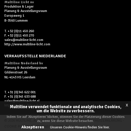
Multiline Licht nv
Produktion & Lager
Planung & Ausstellungsraum
Europaweg 1
B-3560 Lummen
T. +32 (0)11 450 260
F. +32 (0)11 450 270
sales@multiline-licht.com
http://www.multiline-licht.com
VERKAUFSSTELLE NIEDERLANDE
Multiline Nederland bv
Planung & Ausstellungsraum
Gildenstraat 26
NL-4143 HS Leerdam
T. +31 (0)345 622 001
F. +31 (0)345 633 688
sales@multiline-licht.nl
x
http://www.multiline-licht.nl
Multiline verwendet funktionale und analytische Cookies,
um die Website zu verbessern.
Indem Sie auf 'Akzeptieren' klicken, stimmen Sie der Platzierung dieser Cookies
© 2026 MULTILINE, ALLE RECHTE VORBEHALTEN -
DATENSCHUTZERKLÄRUNG
-
zu, wenn Sie diese Website besuchen.
COOKIE POLICY
-
DISCLAIMER
-
KONTAKT
Akzeptieren
Unseren Cookie-Hinweis finden Sie hier.