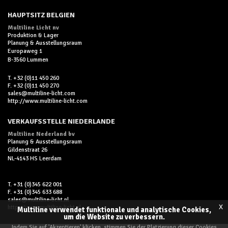
HAUPTSITZ BELGIEN
Multiline Licht nv
Produktion & Lager
Planung & Ausstellungsraum
Europaweg 1
B-3560 Lummen
T. +32 (0)11 450 260
F. +32 (0)11 450 270
sales@multiline-licht.com
http://www.multiline-licht.com
VERKAUFSSTELLE NIEDERLANDE
Multiline Nederland bv
Planung & Ausstellungsraum
Gildenstraat 26
NL-4143 HS Leerdam
T. +31 (0)345 622 001
F. +31 (0)345 633 688
sales@multiline-licht.nl
x
http://www.multiline-licht.nl
Multiline verwendet funktionale und analytische Cookies,
um die Website zu verbessern.
Indem Sie auf 'Akzeptieren' klicken, stimmen Sie der Platzierung dieser Cookies