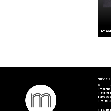
Atlant
SIÈGE S
Multiline
Productio
Planning
Europawe
B-3560 L
T. +32 (0)