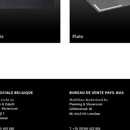
is
Plato
OCIALE BELGIQUE
BUREAU DE VENTE PAYS-BAS
 Licht nv
Multiline Nederland bv
n & Dépôt
Planning & Showroom
 & Showroom
Gildenstraat 26
g 1
NL-4143 HS Leerdam
ummen
11 450 260
T. +31 (0)345 622 001