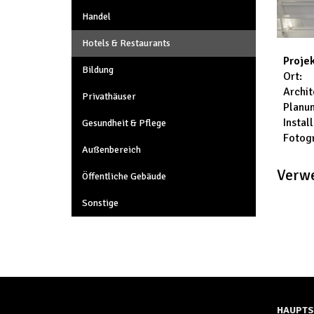
Handel
Hotels & Restaurants
Proje
Bildung
Ort:
Archit
Privathäuser
Planu
Instal
Gesundheit & Pflege
Fotogr
Außenbereich
Verw
Öffentliche Gebäude
Sonstige
HAUPTS