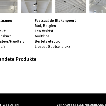
Festsaal de Blekenpoort
ktname:
Mol, Belgien
Leo Verbist
ekt:
Multiline
ngsbüro:
Bertels electro
lateur/Händler:
Liesbet Goetschalckx
af:
endete Produkte
ITZ BELGIEN
VERKAUFSSTELLE NIEDERLAND