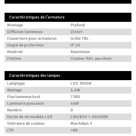
Caractéristiques de l'armature
Montage
Plafond
Diffusion lumineuse
Direct
Couverture pour armatures
Grille TBL
Degré de protection
IP 20
Matériel
Aluminium
Finition
Couleur RAL aux choix
Caractéristiques des lampes
Lamptype
LED 3000K
Wattage
4,4W
Flux lumineux brut
7380
Luminaire puissance
44W
Nombre
9
Durée de vie module LED
L80/B10 > 102000h
Tolérance de couleur
MacAdam 3
CRI
>80