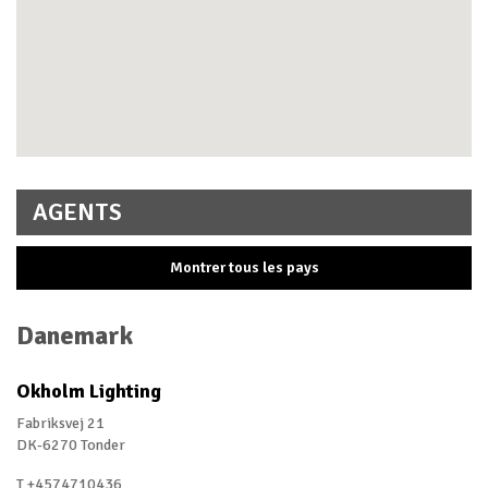
AGENTS
Montrer tous les pays
Arabie saoudite
Danemark
Autriche
Okholm Lighting
Danemark
Fabriksvej 21
Ecosse
DK-6270 Tonder
Emirats Arabes Unis
T +4574710436