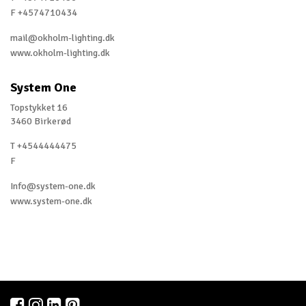
F +4574710434
Englande
mail@okholm-lighting.dk
Estonie
www.okholm-lighting.dk
États-Unis
System One
Finlande
Topstykket 16
3460 Birkerød
France
T +4544444475
Grèce
F
Hong Kong
Info@system-one.dk
Israël
www.system-one.dk
L'Australie
L'Espagne
L'Irlande
La Belgique