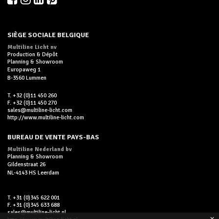
La Suisse
SIÈGE SOCIALE BELGIQUE
La Tchèque
Multiline Licht nv
Le Portugal
Production & Dépôt
Planning & Showroom
Europaweg 1
Les Pays-Bas
B-3560 Lummen
Luxembourg
T. +32 (0)11 450 260
F. +32 (0)11 450 270
Qatar
sales@multiline-licht.com
http://www.multiline-licht.com
Singapour
BUREAU DE VENTE PAYS-BAS
Slovaquie
Multiline Nederland bv
Planning & Showroom
Gildenstraat 26
Turquie
NL-4143 HS Leerdam
T. +31 (0)345 622 001
F. +31 (0)345 633 688
sales@multiline-licht.nl
x