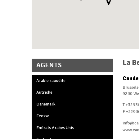
La B
AGENTS
Cande
Arabie saoudite
Brussel
Autriche
9230 We
Danemark
T +3293
F +3293
Ecosse
info@can
Emirats Arabes Unis
www.cand