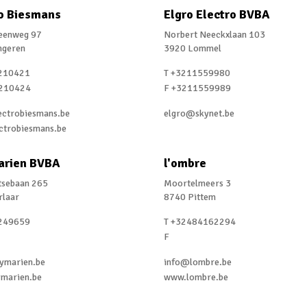
o Biesmans
Elgro Electro BVBA
teenweg 97
Norbert Neeckxlaan 103
ngeren
3920 Lommel
210421
T +3211559980
210424
F +3211559989
ectrobiesmans.be
elgro@skynet.be
ctrobiesmans.be
arien BVBA
l'ombre
tsebaan 265
Moortelmeers 3
rlaar
8740 Pittem
249659
T +32484162294
F
ymarien.be
info@lombre.be
marien.be
www.lombre.be