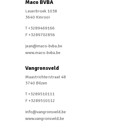
Maco BVBA
Leuerbroek 1038
3640 Kinrooi
T +3289469166
F +3289702856
jean@maco-bvba.be
www.maco-bvba.be
Vangronsveld
Maastrichterstraat 48
3740 Bilzen
T +3289510111
F +3289510112
info@vangronsveld.be
www.vangronsveld.be