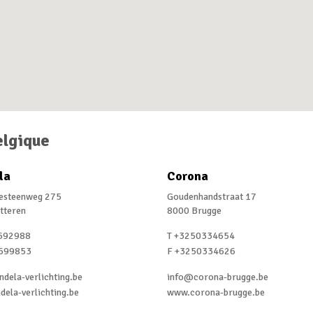
elgique
la
Corona
sesteenweg 275
Goudenhandstraat 17
tteren
8000 Brugge
692988
T +3250334654
699853
F +3250334626
dela-verlichting.be
info@corona-brugge.be
ela-verlichting.be
www.corona-brugge.be