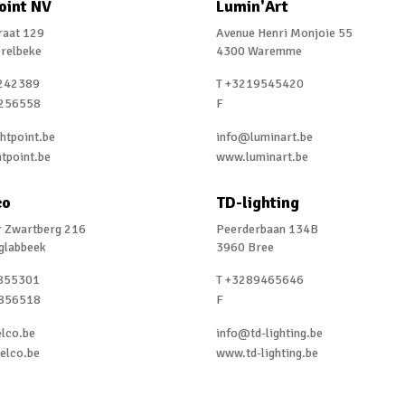
oint NV
Lumin'Art
raat 129
Avenue Henri Monjoie 55
relbeke
4300 Waremme
242389
T +3219545420
256558
F
htpoint.be
info@luminart.be
tpoint.be
www.luminart.be
co
TD-lighting
r Zwartberg 216
Peerderbaan 134B
glabbeek
3960 Bree
855301
T +3289465646
856518
F
lco.be
info@td-lighting.be
elco.be
www.td-lighting.be