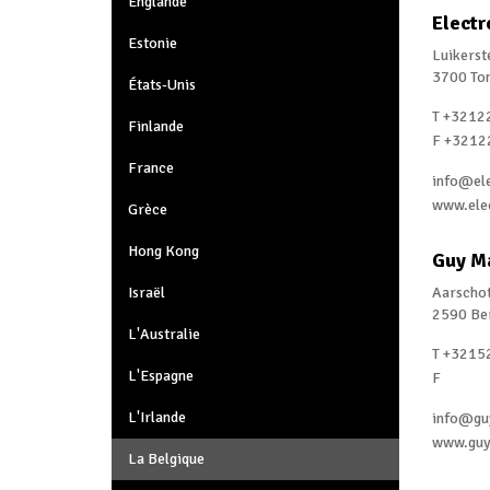
Englande
Electr
Estonie
Luikers
3700 To
États-Unis
T +3212
Finlande
F +3212
France
info@el
www.ele
Grèce
Hong Kong
Guy M
Israël
Aarscho
2590 Be
L'Australie
T +3215
L'Espagne
F
L'Irlande
info@gu
www.guy
La Belgique