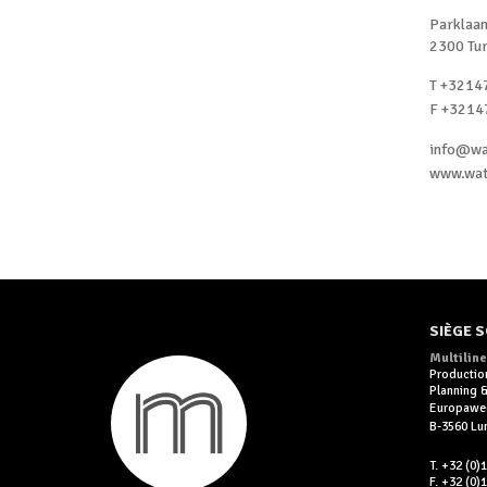
Parklaan
2300 Tu
T +3214
F +3214
info@wa
www.wat
SIÈGE S
Multiline
Productio
Planning
Europawe
B-3560 L
T. +32 (0)
F. +32 (0)