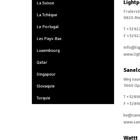
Lightp
La Suisse
Fraterst
La Tchèque
9820 Me
Le Portugal
T +3292
F +3292
Les Pays-Bas
info@lig
Luxembourg
www.ligh
Qatar
Sanel
Singapour
Weg naa
3660 Op
Slovaquie
T +3289
Turquie
F +3289
be@sane
www.san
Wattt