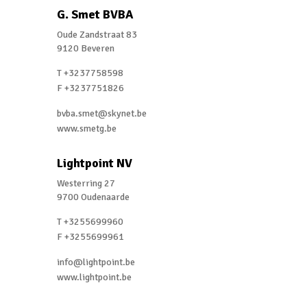
G. Smet BVBA
Oude Zandstraat 83
9120 Beveren
T +3237758598
F +3237751826
bvba.smet@skynet.be
www.smetg.be
Lightpoint NV
Westerring 27
9700 Oudenaarde
T +3255699960
F +3255699961
info@lightpoint.be
www.lightpoint.be