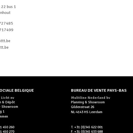
 22 bus 1
rnhout
727485
717499
ttt.be
tt.be
OCIALE BELGIQUE
BUREAU DE VENTE PAYS-BAS
 Licht nv
Multiline Nederland bv
n & Dépôt
Planning & Showroom
 & Showroom
Gildenstraat 26
g 1
NL-4143 HS Leerdam
ummen
11 450 260
T. +31 (0)345 622 001
11 450 270
F. +31 (0)345 633 688