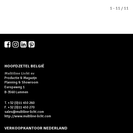
1 - 11 / 11
HOOFDZETEL BELGIË
Multiline Licht nv
Productie & Magazijn
Planning & Showroom
Europaweg 1
B-3560 Lummen
T. +32 (0)11 450 260
F. +32 (0)11 450 270
sales@multiline-licht.com
http://www.multiline-licht.com
VERKOOPKANTOOR NEDERLAND