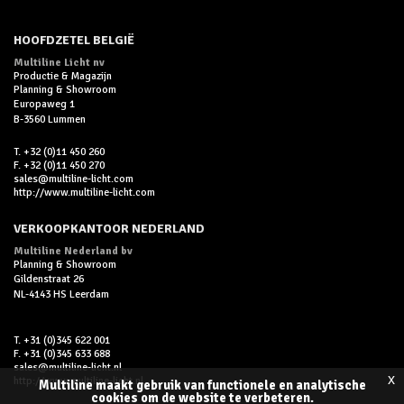
HOOFDZETEL BELGIË
Multiline Licht nv
Productie & Magazijn
Planning & Showroom
Europaweg 1
B-3560 Lummen
T. +32 (0)11 450 260
F. +32 (0)11 450 270
sales@multiline-licht.com
http://www.multiline-licht.com
VERKOOPKANTOOR NEDERLAND
Multiline Nederland bv
Planning & Showroom
Gildenstraat 26
NL-4143 HS Leerdam
T. +31 (0)345 622 001
F. +31 (0)345 633 688
sales@multiline-licht.nl
x
http://www.multiline-licht.nl
Multiline maakt gebruik van functionele en analytische
cookies om de website te verbeteren.