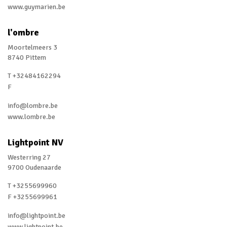
www.guymarien.be
l'ombre
Moortelmeers 3
8740 Pittem
T +32484162294
F
info@lombre.be
www.lombre.be
Lightpoint NV
Westerring 27
9700 Oudenaarde
T +3255699960
F +3255699961
info@lightpoint.be
www.lightpoint.be