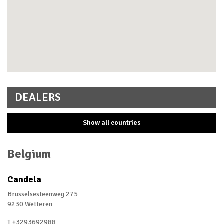
DEALERS
Show all countries
Australia
Belgium
Austria
Candela
Belgium
Brusselsesteenweg 275
Czech Republic
9230 Wetteren
Denmark
T +3293692988