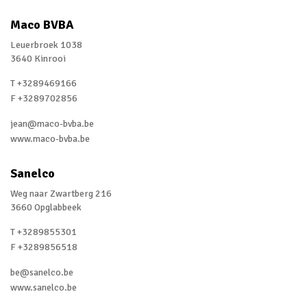
Maco BVBA
Leuerbroek 1038
3640 Kinrooi
T +3289469166
F +3289702856
jean@maco-bvba.be
www.maco-bvba.be
Sanelco
Weg naar Zwartberg 216
3660 Opglabbeek
T +3289855301
F +3289856518
be@sanelco.be
www.sanelco.be