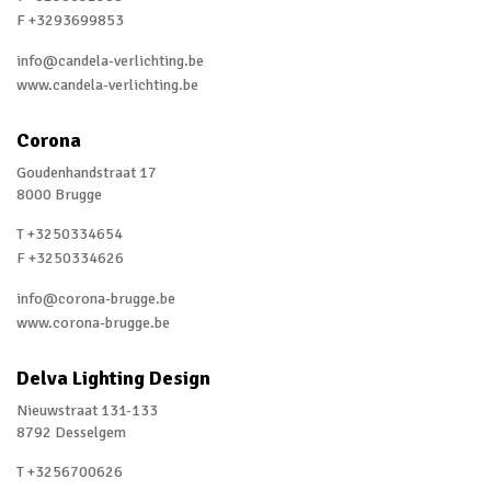
F +3293699853
Estonia
info@candela-verlichting.be
Finland
www.candela-verlichting.be
France
Corona
Greece
Goudenhandstraat 17
8000 Brugge
Hong Kong
T +3250334654
Irland
F +3250334626
Israel
info@corona-brugge.be
Luxembourg
www.corona-brugge.be
Portugal
Delva Lighting Design
Qatar
Nieuwstraat 131-133
8792 Desselgem
Saudi Arabia
T +3256700626
Scotland