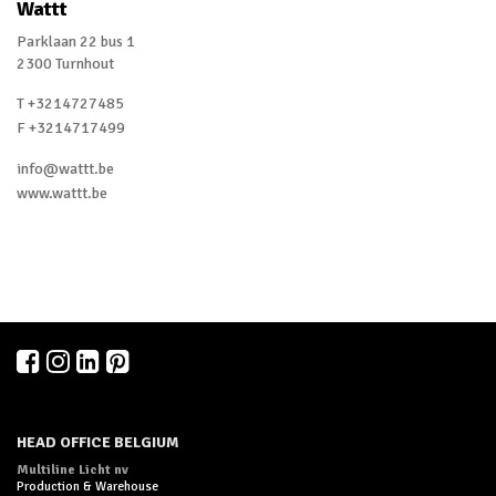
Wattt
Parklaan 22 bus 1
2300 Turnhout
T +3214727485
F +3214717499
info@wattt.be
www.wattt.be
HEAD OFFICE BELGIUM
Multiline Licht nv
Production & Warehouse