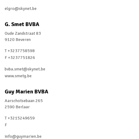
elgro@skynet.be
G. Smet BVBA
Oude Zandstraat 83
9120 Beveren
T +3237758598
F +3237751826
bvba.smet@skynet.be
www.smetg.be
Guy Marien BVBA
Aarschotsebaan 265
2590 Berlaar
T +3215249659
F
info@guymarien.be