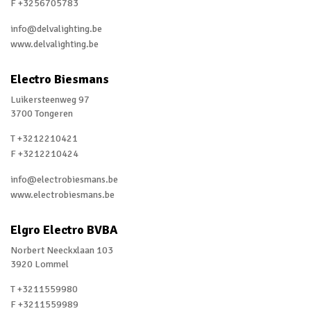
F +3256705783
Singapore
info@delvalighting.be
www.delvalighting.be
Slovakia
Spain
Electro Biesmans
Luikersteenweg 97
Switzerland
3700 Tongeren
The Netherlands
T +3212210421
F +3212210424
Turkey
info@electrobiesmans.be
United Arab Emirates
www.electrobiesmans.be
United Kingdom
Elgro Electro BVBA
USA
Norbert Neeckxlaan 103
3920 Lommel
T +3211559980
F +3211559989