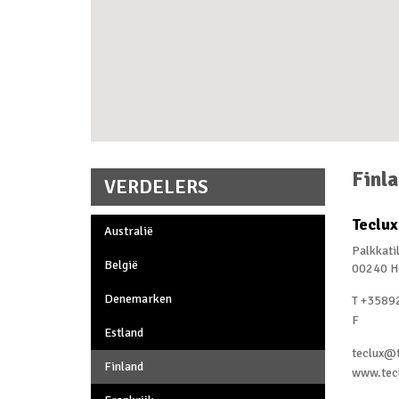
Finl
VERDELERS
Teclux
Australië
Palkkati
België
00240 He
Denemarken
T +3589
F
Estland
teclux@t
Finland
www.tecl