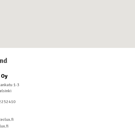
and
 Oy
lankatu 1-3
lsinki
2252410
eclux.fi
ux.fi