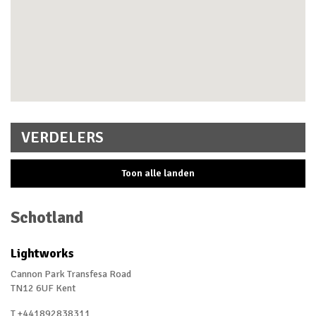
VERDELERS
Toon alle landen
Australië
Schotland
België
Lightworks
Denemarken
Cannon Park Transfesa Road
Estland
TN12 6UF Kent
Finland
T +441892838311