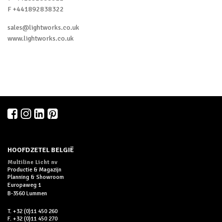
F +441892838322
Frankrijk
sales@lightworks.co.uk
Griekenland
www.lightworks.co.uk
Hong Kong
Ierland
Israël
Luxemburg
Nederland
Oostenrijk
HOOFDZETEL BELGIË
Multiline Licht nv
Portugal
Productie & Magazijn
Planning & Showroom
Qatar
Europaweg 1
B-3560 Lummen
Saoedi-Arabië
T. +32 (0)11 450 260
F. +32 (0)11 450 270
Schotland