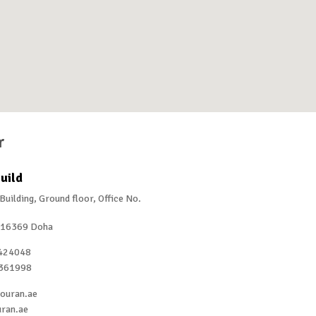
r
uild
Building, Ground floor, Office No.
x 16369 Doha
424048
361998
ouran.ae
ran.ae