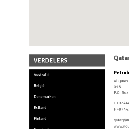
Qata
VERDELERS
Petrob
Australië
Al Quari 
België
01B
P.O. Bo
Denemarken
T +9744
Estland
F +9744
Finland
qatar@n
www.nou